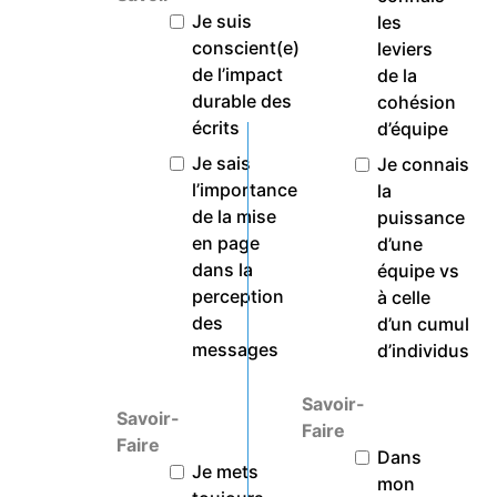
Je suis
les
conscient(e)
leviers
de l’impact
de la
durable des
cohésion
écrits
d’équipe
Je sais
Je connais
l’importance
la
de la mise
puissance
en page
d’une
dans la
équipe vs
perception
à celle
des
d’un cumul
messages
d’individus
Savoir-
Savoir-
Faire
Faire
Dans
Je mets
mon