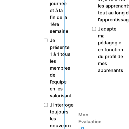
journée
les apprenant
et à la
tout au long 
fin de la
l’apprentissa
1ère
J’adapte
semaine
ma
Je
pédagogie
présente
en fonction
1 à 1 tous
du profil de
les
mes
membres
apprenants
de
l’équipe
en les
valorisant
J’interroge
toujours
Mon
les
Evaluation
nouveaux
:
0