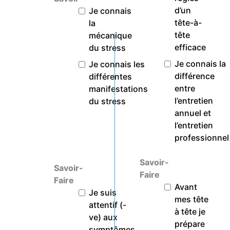
d’un
Je connais
tête-à-
la
tête
mécanique
efficace
du stress
Je connais la
Je connais les
différence
différentes
entre
manifestations
l’entretien
du stress
annuel et
l’entretien
professionnel
Savoir-
Savoir-
Faire
Faire
Avant
Je suis
mes tête
attentif (-
à tête je
ve) aux
prépare
symptômes