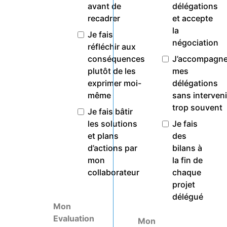
avant de
délégations
recadrer
et accepte
la
Je fais
négociation
réfléchir aux
conséquences
J’accompagne
plutôt de les
mes
exprimer moi-
délégations
même
sans interveni
trop souvent
Je fais bâtir
les solutions
Je fais
et plans
des
d’actions par
bilans à
mon
la fin de
collaborateur
chaque
projet
délégué
Mon
Evaluation
Mon