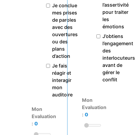
l’assertivité
Je conclue
pour traiter
mes prises
les
de paroles
émotions
avec des
ouvertures
J’obtiens
ou des
l’engagement
plans
des
d’action
interlocuteurs
avant de
Je fais
gérer le
réagir et
conflit
interagir
mon
auditoire
Mon
Evaluation
Mon
:
0
Evaluation
:
0