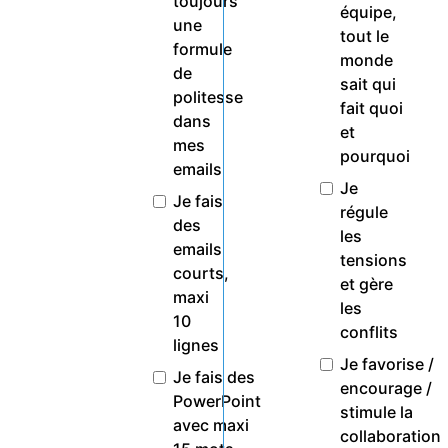
toujours
équipe,
une
tout le
formule
monde
de
sait qui
politesse
fait quoi
dans
et
mes
pourquoi
emails
Je
Je fais
régule
des
les
emails
tensions
courts,
et gère
maxi
les
10
conflits
lignes
Je favorise /
Je fais des
encourage /
PowerPoint
stimule la
avec maxi
collaboration