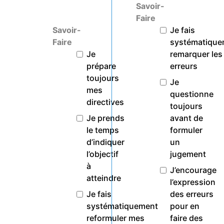
Savoir-
Faire
Savoir-
Je fais
Faire
systématique
Je
remarquer les
prépare
erreurs
toujours
Je
mes
questionne
directives
toujours
Je prends
avant de
le temps
formuler
d’indiquer
un
l’objectif
jugement
à
J’encourage
atteindre
l’expression
Je fais
des erreurs
systématiquement
pour en
reformuler mes
faire des