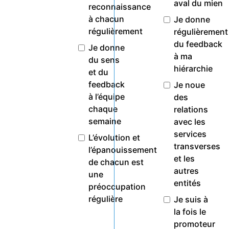
aval du mien
reconnaissance
à chacun
Je donne
régulièrement
régulièrement
du feedback
Je donne
à ma
du sens
hiérarchie
et du
feedback
Je noue
à l’équipe
des
chaque
relations
semaine
avec les
services
L’évolution et
transverses
l’épanouissement
et les
de chacun est
autres
une
entités
préoccupation
régulière
Je suis à
la fois le
promoteur