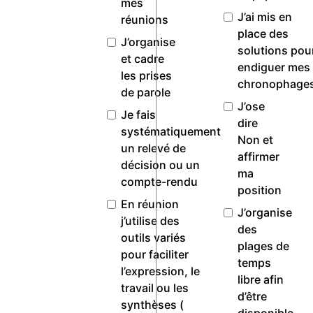
mes
J’ai mis en
réunions
place des
J’organise
solutions pou
et cadre
endiguer mes
les prises
chronophage
de parole
J’ose
Je fais
dire
systématiquement
Non et
un relevé de
affirmer
décision ou un
ma
compte-rendu
position
En réunion
J’organise
j’utilise des
des
outils variés
plages de
pour faciliter
temps
l’expression, le
libre afin
travail ou les
d’être
synthèses (