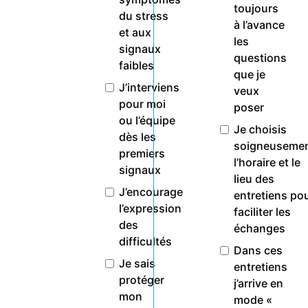
toujours
du stress
à l’avance
et aux
les
signaux
questions
faibles
que je
J’interviens
veux
pour moi
poser
ou l’équipe
Je choisis
dès les
soigneuseme
premiers
l’horaire et le
signaux
lieu des
J’encourage
entretiens po
l’expression
faciliter les
des
échanges
difficultés
Dans ces
Je sais
entretiens
protéger
j’arrive en
mon
mode «