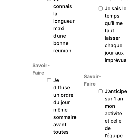
connais
Je sais le
la
temps
longueur
qu’il me
maxi
faut
d’une
laisser
bonne
chaque
réunion
jour aux
imprévus
Savoir-
Faire
Savoir-
Je
Faire
diffuse
J’anticipe
un ordre
sur 1 an
du jour
mon
même
activité
sommaire
et celle
avant
de
toutes
l’équipe