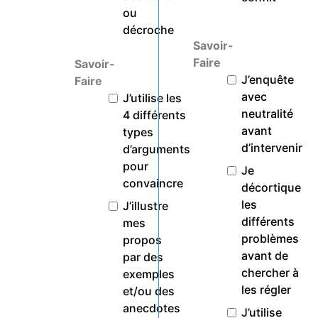
ou
décroche
Savoir-
Faire
Savoir-
J’enquête
Faire
avec
J’utilise les
neutralité
4 différents
avant
types
d’intervenir
d’arguments
pour
Je
convaincre
décortique
les
J’illustre
différents
mes
problèmes
propos
avant de
par des
chercher à
exemples
les régler
et/ou des
anecdotes
J’utilise