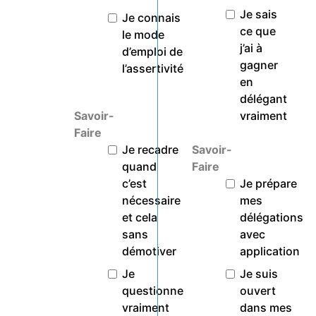
Je sais
Je connais
ce que
le mode
j’ai à
d’emploi de
gagner
l’assertivité
en
délégant
Savoir-
vraiment
Faire
Je recadre
Savoir-
quand
Faire
c’est
Je prépare
nécessaire
mes
et cela
délégations
sans
avec
démotiver
application
Je
Je suis
questionne
ouvert
vraiment
dans mes