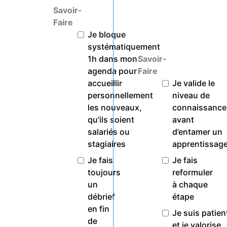
Savoir-
Faire
Je bloque
systématiquement
Savoir-
1h dans mon
Faire
agenda pour
Je valide le
accueillir
niveau de
personnellement
connaissance
les nouveaux,
avant
qu’ils soient
d’entamer un
salariés ou
apprentissag
stagiaires
Je fais
Je fais
reformuler
toujours
à chaque
un
étape
débrief
en fin
Je suis patien
de
et je valorise