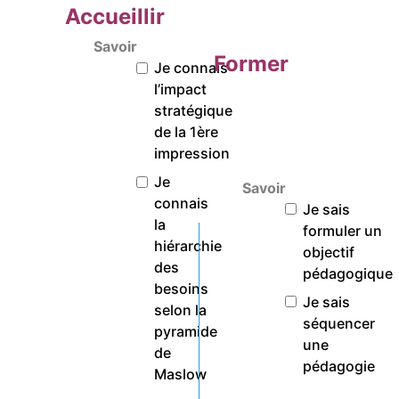
Accueillir
Savoir
Former
Je connais
l’impact
stratégique
de la 1ère
impression
Je
Savoir
connais
Je sais
la
formuler un
hiérarchie
objectif
des
pédagogique
besoins
Je sais
selon la
séquencer
pyramide
une
de
pédagogie
Maslow